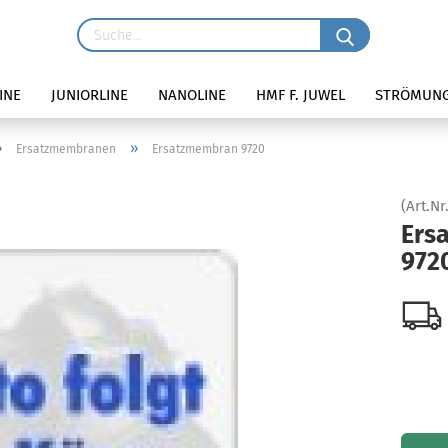
INE
JUNIORLINE
NANOLINE
HMF F. JUWEL
STRÖMUN
»
»
Ersatzmembranen
Ersatzmembran 9720
(Art.Nr
Ers
972