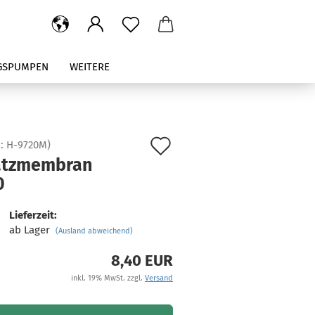
GSPUMPEN
WEITERE
Auf
.:
H-9720M
)
atzmembran
den
0
Merkzettel
Lieferzeit:
ab Lager
(Ausland abweichend)
8,40 EUR
inkl. 19% MwSt. zzgl.
Versand