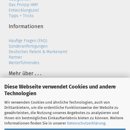
Das Prinzip HMF
Entwicklungsziel
Tipps + Tricks
Informationen
Häufige Fragen (FAQ)
Sonderanfertigungen
Deutsches Patent & Markenamt
Partner
Weiterführendes
Mehr über . . .
Diese Webseite verwendet Cookies und andere
Versandbedingungen
Technologien
Juwel BioFlow
Widerrufsrecht
Wir verwenden Cookies und ähnliche Technologien, auch von
Rückrufservice
Drittanbietern, um die ordentliche Funktionsweise der Website zu
Kontakt
gewährleisten, die Nutzung unseres Angebotes zu analysieren und
Geschäftsbedingungen
Ihnen ein bestmögliches Einkaufserlebnis bieten zu können. Weitere
Privatsphäre und Datenschutz
Informationen finden Sie in unserer
Datenschutzerklärung
.
Impressum