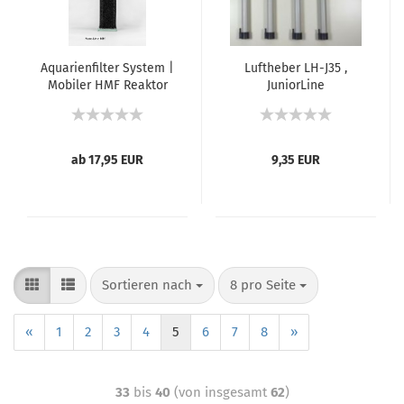
Aquarienfilter System |
Luftheber LH-J35 ,
Mobiler HMF Reaktor
JuniorLine
Nano-35 | bis 30 Liter
ab 17,95 EUR
9,35 EUR
Sortieren nach
8 pro Seite
«
1
2
3
4
5
6
7
8
»
33
bis
40
(von insgesamt
62
)