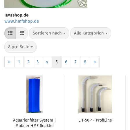
HMFshop.de
www.hmfshop.de
Sortieren nach
Alle Kategorien
8 pro Seite
«
1
2
3
4
5
6
7
8
»
Aquarienfilter System |
LH-50P - ProfiLine
Mobiler HMF Reaktor